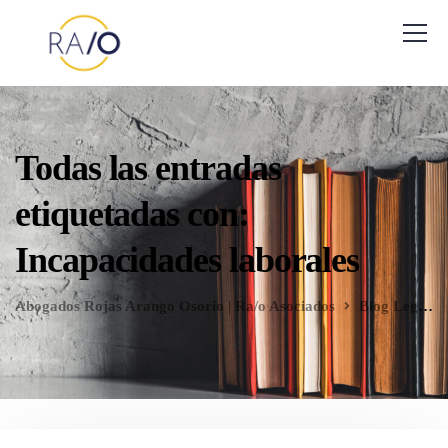
Todas las entradas
etiquetadas con:
Incapacidades laborales
Abogados Rojas Arango Osorio | Ra/o Asociados
Blog Legal