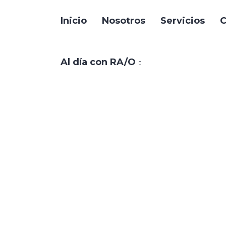
Inicio
Nosotros
Servicios
C
Al día con RA/O
 la búsqueda para
os
>
Resultados de buscar '651780'
ada