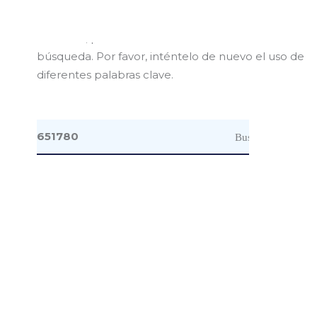
Lo siento, pero nada coinciden con sus términos de
búsqueda. Por favor, inténtelo de nuevo el uso de
diferentes palabras clave.