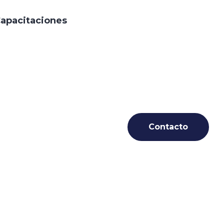
apacitaciones
: 651780
Contacto