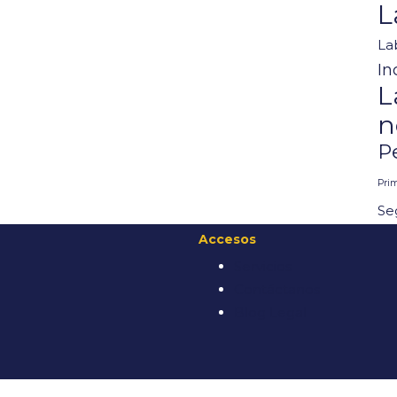
L
La
In
L
n
P
Pri
Se
Accesos
Servicios
Contáctanos
Blog Legal