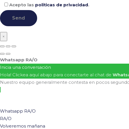
Acepto las
politicas de privacidad
.
×
Whatsapp RA/O
Inicia una conversación
Hola! Clickea aquí abajo para conectarte al chat de
Whats
Nuestro equipo generalmente contesta en pocos segund
Whatsapp RA/O
RA/O
Volveremos mañana