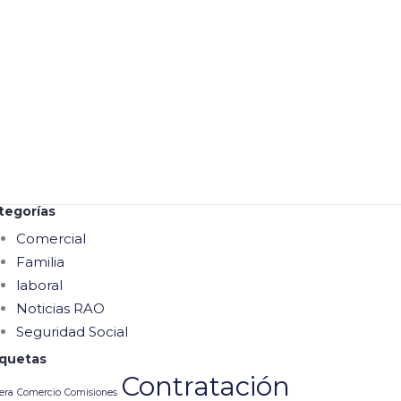
Terminación de un contrato de trabajo por
vencimiento del plazo pactado
mentarios recientes
Daniel
en
¿Cuándo cesa la obligación de cotizar
al sistema de seguridad social en pensiones
para los empleadores?
Mariangel
en
Guía paso a paso para gestionar
las incapacidades médicas de tú trabajador
tegorías
Comercial
Familia
laboral
Noticias RAO
Seguridad Social
iquetas
Contratación
era
Comercio
Comisiones