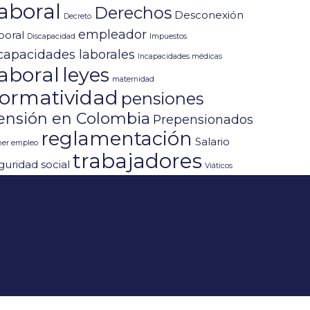
aboral
Derechos
Desconexión
Decreto
empleador
boral
Discapacidad
Impuestos
capacidades laborales
Incapacidades médicas
aboral
leyes
maternidad
ormatividad
pensiones
ensión en Colombia
Prepensionados
reglamentación
Salario
mer empleo
trabajadores
guridad social
Viáticos