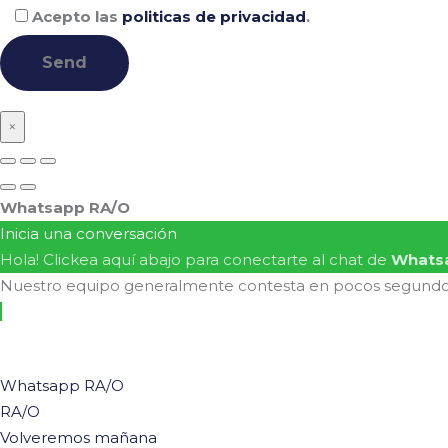
Acepto las
politicas de privacidad
.
×
Whatsapp RA/O
Inicia una conversación
Hola! Clickea aquí abajo para conectarte al chat de
Whats
Nuestro equipo generalmente contesta en pocos segund
Whatsapp RA/O
RA/O
Volveremos mañana