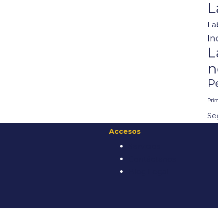
L
La
In
L
n
P
Pri
Se
Accesos
Servicios
Contáctanos
Blog Legal