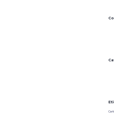
Co
Ca
Et
Cart