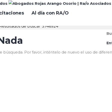
 la búsqueda pa
citaciones
Al día con RA/O
Resultados de buscar '3746924'
Bu
 Nada
En
e búsqueda. Por favor, inténtelo de nuevo el uso de diferen