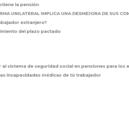
btiene la pensión
RMA UNILATERAL IMPLICA UNA DESMEJORA DE SUS CO
abajador extranjero?
imiento del plazo pactado
 podemos ayudarte y pronto nos comunicaremos contigo!!
9-9859
r al sistema de seguridad social en pensiones para lo
ociados.com
las incapacidades médicas de tú trabajador