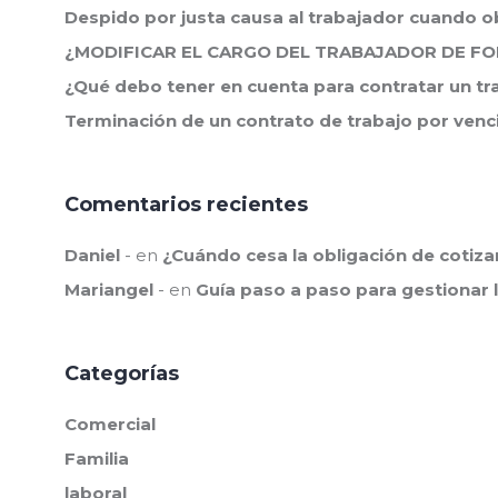
Despido por justa causa al trabajador cuando o
¿MODIFICAR EL CARGO DEL TRABAJADOR DE FO
¿Qué debo tener en cuenta para contratar un tr
Terminación de un contrato de trabajo por venc
Contacto
Comentarios recientes
Cuéntanos cómo
+57 602 88
Daniel
en
¿Cuándo cesa la obligación de cotiza
info@raoas
Mariangel
en
Guía paso a paso para gestionar 
Categorías
Comercial
Familia
laboral