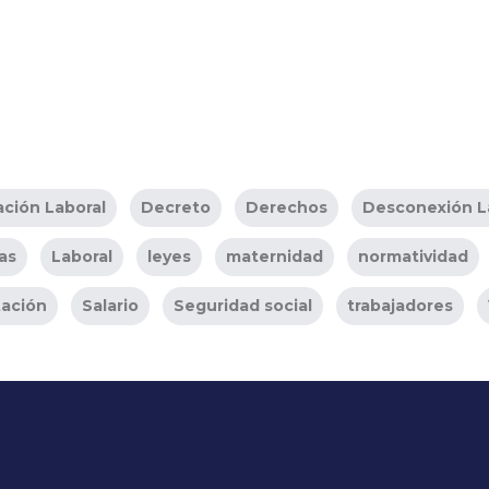
Acepto las
politicas de privacidad
.
ación Laboral
Decreto
Derechos
Desconexión L
as
Laboral
leyes
maternidad
normatividad
ación
Salario
Seguridad social
trabajadores