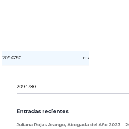
No He Encontrado Nad
Lo siento, pero nada coinciden con sus términos de
búsqueda. Por favor, inténtelo de nuevo el uso de
diferentes palabras clave.
Entradas recientes
Juliana Rojas Arango, Abogada del Año 2023 – 